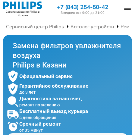
+7 (843) 254-50-42
Сервисный центр Philips
в
Ежедневно с 9:00 до 21:00
Казани
Сервисный центр Philips
Каталог устройств
Ремон
Замена фильтров увлажнителя
воздуха
Philips в Казани
Официальный сервис
Гарантийное обслуживание
до 3 лет
Диагностика за наш счет,
ремонт по желанию
Бесплатный выезд курьера
в день обращения
Срочный ремонт
от 35 минут