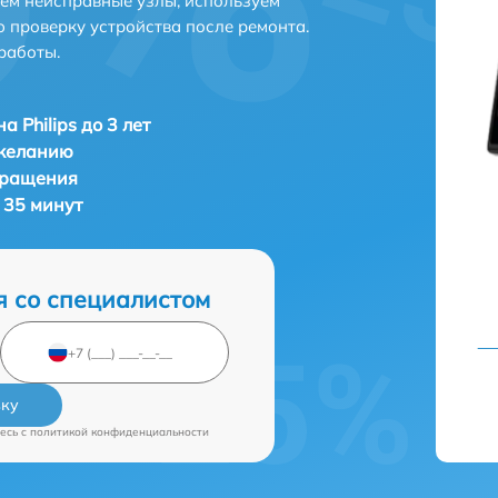
яем неисправные узлы, используем
 проверку устройства после ремонта.
работы.
 Philips до 3 лет
 желанию
бращения
т 35 минут
я со специалистом
вку
есь c
политикой конфиденциальности