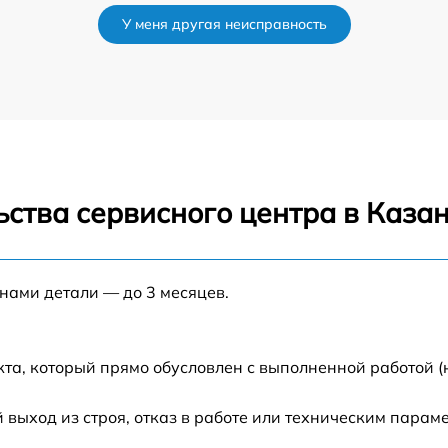
У меня другая неисправность
от 20 мин
от 40 мин
от 20 мин
ства сервисного центра в Каза
от 15 мин
от 15 мин
 нами детали — до 3 месяцев.
от 30 мин
кта, который прямо обусловлен с выполненной работой 
от 30 мин
ыход из строя, отказ в работе или техническим парам
от 30 мин