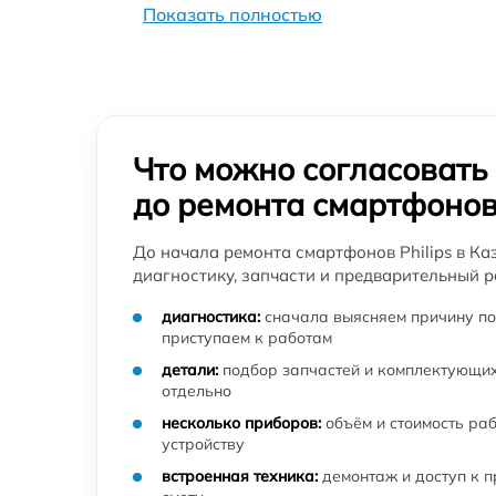
Philips
Показать полностью
Замена микросхемы Bluetooth смартфона
Philips
Ремонт микросхемы Bluetooth смартфона
Philips
Что можно согласовать
Ремонт микросхемы питания смартфона
Philips
до ремонта смартфоно
Ремонт кнопки громкости смартфона Philip
До начала ремонта смартфонов Philips в Ка
диагностику, запчасти и предварительный р
Ремонт NFC модуля смартфона Philips
диагностика:
сначала выясняем причину по
приступаем к работам
Ремонт разъема наушников смартфона
детали:
подбор запчастей и комплектующих
Philips
отдельно
несколько приборов:
объём и стоимость ра
Ремонт микросхемы GPS смартфона Philips
устройству
встроенная техника:
демонтаж и доступ к 
Ремонт разъема зарядки смартфона Philips