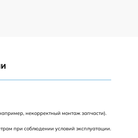
550 р
1100 р
550 р
ни
550 р
550 р
880 р
(например, некорректный монтаж запчасти).
880 р
етрам при соблюдении условий эксплуатации.
1100 р