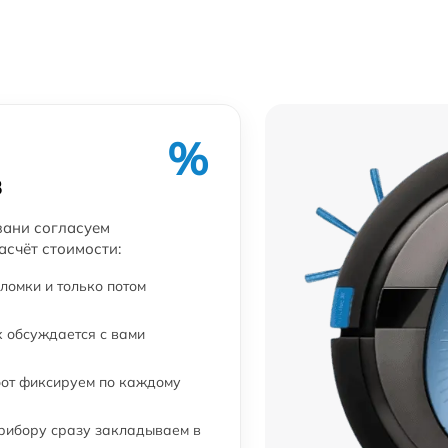
от 30 мин
от 30 мин
%
от 30 мин
в
s
от 15 мин
зани согласуем
асчёт стоимости:
от 30 мин
ломки и только потом
от 30 мин
 обсуждается с вами
бот фиксируем по каждому
от 30 мин
прибору сразу закладываем в
от 20 мин