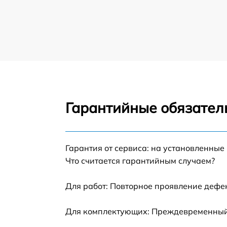
Замена динамика смартфона Philips
Замена экрана смартфона Philips
Замена разъема зарядки смартфона Philips
Гарантийные обязатель
Замена микрофона смартфона Philips
Замена мембраны смартфона Philips
Гарантия от сервиса: на установленные
Что считается гарантийным случаем?
Замена антенны смартфона Philips
Для работ: Повторное проявление дефе
Замена Wi-Fi модуля смартфона Philips
Для комплектующих: Преждевременный в
Ремонт микросхемы зарядки смартфона