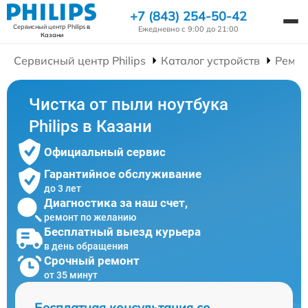
+7 (843) 254-50-42
Сервисный центр Philips
в
Ежедневно с 9:00 до 21:00
Казани
Сервисный центр Philips
Каталог устройств
Ремон
Чистка от пыли ноутбука
Philips в Казани
Официальный сервис
Гарантийное обслуживание
до 3 лет
Диагностика за наш счет,
ремонт по желанию
Бесплатный выезд курьера
в день обращения
Срочный ремонт
от 35 минут
Бесплатная консультация со