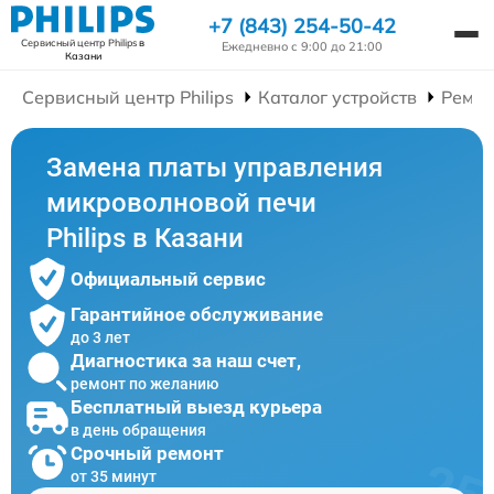
+7 (843) 254-50-42
Сервисный центр Philips
в
Ежедневно с 9:00 до 21:00
Казани
Сервисный центр Philips
Каталог устройств
Ремон
Замена платы управления
микроволновой печи
Philips в Казани
Официальный сервис
Гарантийное обслуживание
до 3 лет
Диагностика за наш счет,
ремонт по желанию
Бесплатный выезд курьера
в день обращения
Срочный ремонт
от 35 минут